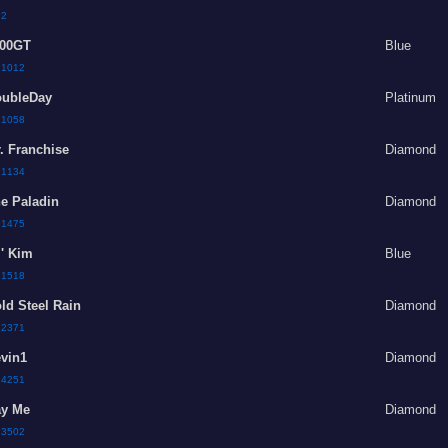
:
2
00GT
Blue
:
1012
ubleDay
Platinum
:
1058
. Franchise
Diamond
:
1134
e Paladin
Diamond
:
1475
l' Kim
Blue
:
1518
ld Steel Rain
Diamond
:
2371
vin1
Diamond
:
4251
y Me
Diamond
:
3502