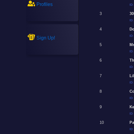
Profiles
ID
3
30
ID
4
Do
ID
Sign Up!
5
Mr
ID
6
Th
ID
7
Li
ID
8
Co
ID
9
Ke
ID
10
Pa
ID