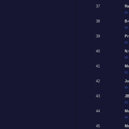
37
Re
ID
38
B-
ID
39
Pr
ID
40
N.
ID
41
M
ID
42
Jo
ID
43
J
ID
44
M
ID
45
Mr