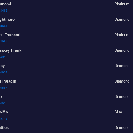
unami
Platinum
:
3481
ghtmare
Diamond
:
3641
s. Tsunami
Platinum
:
3984
eakey Frank
Diamond
:
4960
sy
Diamond
:
4961
l Paladin
Diamond
:
5554
x
Diamond
:
4646
o-Mo
Blue
:
5741
ittles
Diamond