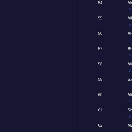
54
Ma
ID
55
Mi
ID
56
Al
ID
57
BI
ID
58
Mo
ID
59
Sa
ID
60
Mi
ID
61
Sh
ID
62
Ma
ID