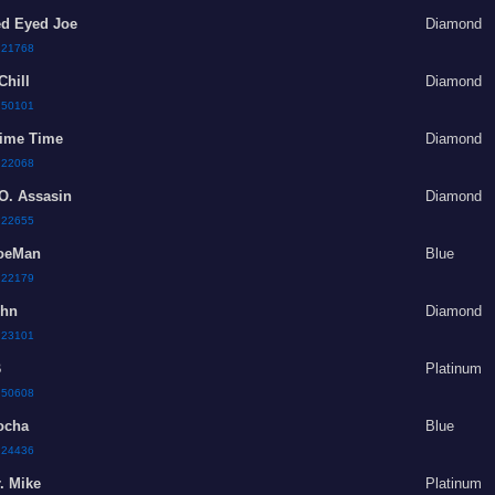
d Eyed Joe
Diamond
:
21768
Chill
Diamond
:
50101
ime Time
Diamond
:
22068
O. Assasin
Diamond
:
22655
oeMan
Blue
:
22179
hn
Diamond
:
23101
B
Platinum
:
50608
ocha
Blue
:
24436
. Mike
Platinum