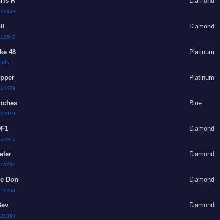
ris R
Diamond
:
11349
ll
Diamond
:
12547
ke 48
Platinum
:
505
pper
Platinum
:
14479
itches
Blue
:
12019
DF1
Diamond
:
14641
eler
Diamond
:
18781
e Don
Diamond
:
21250
Bev
Diamond
:
21350