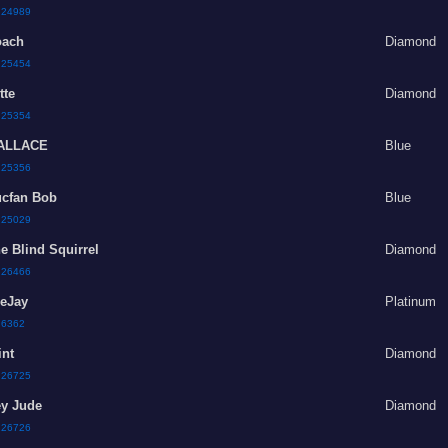
:
24989
oach
Diamond
:
25454
tte
Diamond
:
25354
ALLACE
Blue
:
25356
cfan Bob
Blue
:
25029
e Blind Squirrel
Diamond
:
26466
eJay
Platinum
:
6362
int
Diamond
:
26725
y Jude
Diamond
:
26726