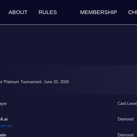
ABOUT
RULES
MEMBERSHIP
CH
for Platinum Tournament: June 20, 2026
ayer
Card Level
A.ai
Diamond
:
400038
ade
Diamond