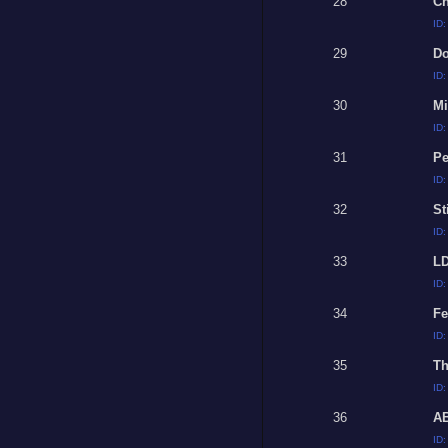
28
Ch
ID
29
Do
ID
30
Mi
ID
31
Pe
ID
32
St
ID
33
L
ID
34
Fe
ID
35
Th
ID
36
A
ID