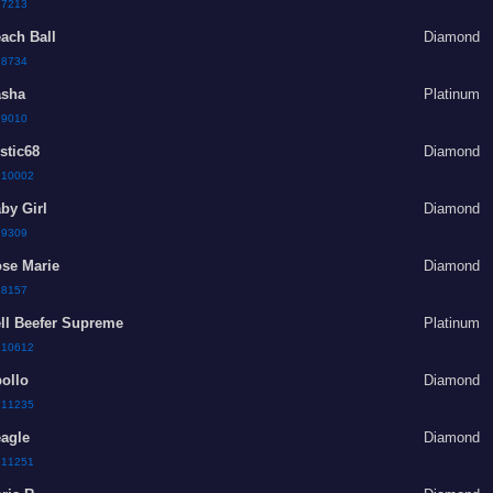
:
7213
ach Ball
Diamond
:
8734
sha
Platinum
:
9010
stic68
Diamond
:
10002
by Girl
Diamond
:
9309
se Marie
Diamond
:
8157
ll Beefer Supreme
Platinum
:
10612
ollo
Diamond
:
11235
agle
Diamond
:
11251