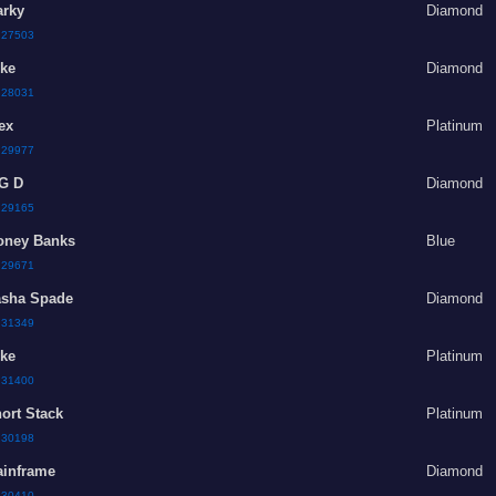
rky
Diamond
:
27503
ke
Diamond
:
28031
ex
Platinum
:
29977
G D
Diamond
:
29165
ney Banks
Blue
:
29671
sha Spade
Diamond
:
31349
ke
Platinum
:
31400
ort Stack
Platinum
:
30198
inframe
Diamond
:
30410