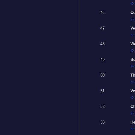
ID
46
C
ID
47
Ve
ID
48
W
ID
49
Bu
ID
50
Th
ID
51
Ve
ID
52
Cl
ID
53
He
ID