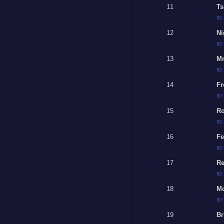
11
Ts
ID
12
Ni
ID
13
Mr
ID
14
Fr
ID
15
Ro
ID
16
Fe
ID
17
Re
ID
18
M
ID
19
Br