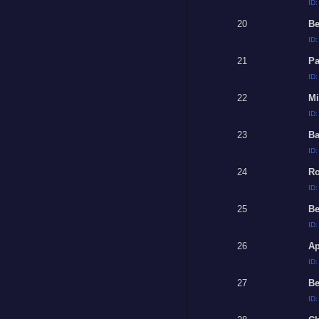
ID
20
Be
ID
21
Pa
ID
22
Mi
ID
23
Ba
ID
24
Ro
ID
25
Be
ID
26
Ap
ID
27
Be
ID