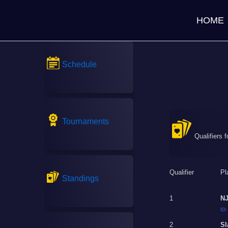
HOME
Schedule
Tournaments
Qualifiers 
Qualifier
Pl
Standings
1
NJ
ID
2
Sl